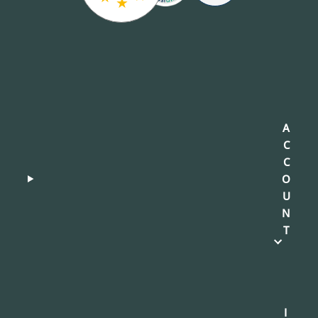
★
A
C
C
O
U
N
T
I