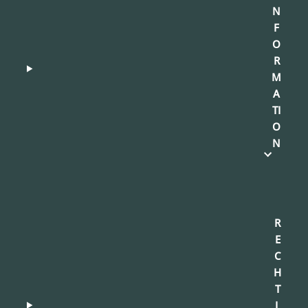
N
F
O
R
M
A
TI
O
N
R
E
C
H
T
L