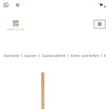
0
Zum
Inhalt
springen
Startseite
\
Saunen
\
Saunazubehör
\
Eimer und Kellen
\
Re