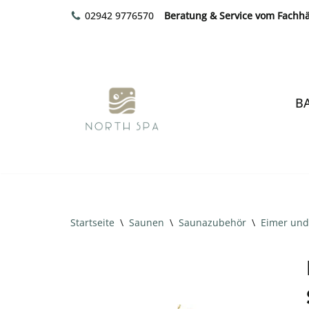
02942 9776570
Beratung & Service vom Fachh
Zum
Inhalt
springen
B
Startseite
\
Saunen
\
Saunazubehör
\
Eimer und