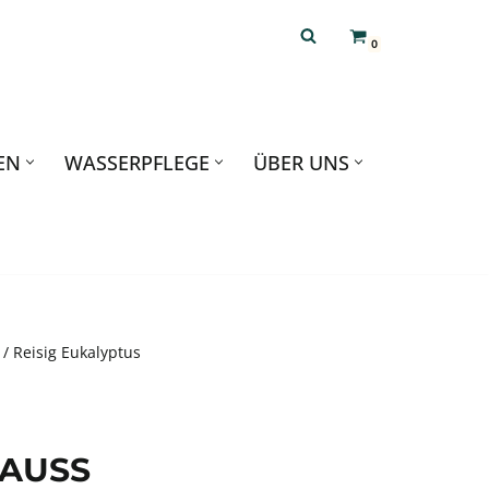
0
EN
WASSERPFLEGE
ÜBER UNS
/ Reisig Eukalyptus
USS /