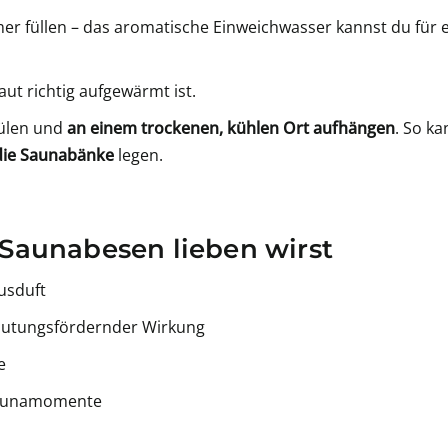
er füllen – das aromatische Einweichwasser kannst du fü
t richtig aufgewärmt ist.
ülen und
an einem trockenen, kühlen Ort aufhängen
. So k
 die Saunabänke
legen.
Saunabesen lieben wirst
tusduft
blutungsfördernder Wirkung
e
Saunamomente