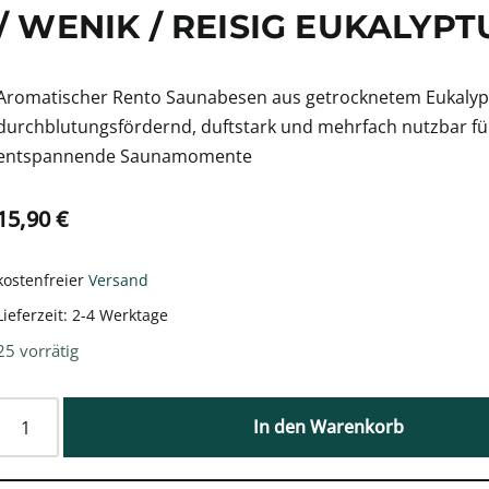
WENIK / REISIG EUKALYPTU
Aromatischer Rento Saunabesen aus getrocknetem Eukalyp
durchblutungsfördernd, duftstark und mehrfach nutzbar für
entspannende Saunamomente
15,90
€
kostenfreier
Versand
Lieferzeit:
2-4 Werktage
25 vorrätig
In den Warenkorb