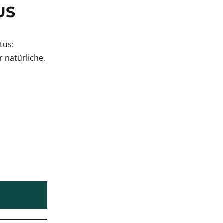
S
tus:
 natürliche,