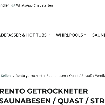
ändler
WhatsApp-Chat starten
ADEFÄSSER & HOT TUBS
WHIRLPOOLS
SAUN
 Kellen
\
Rento getrockneter Saunabesen / Quast / Strauß / Wenik 
RENTO GETROCKNETER
SAUNABESEN / QUAST / STRA