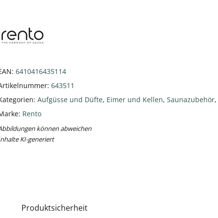
EAN:
6410416435114
Artikelnummer:
643511
Kategorien:
Aufgüsse und Düfte
,
Eimer und Kellen
,
Saunazubehör
Marke:
Rento
Abbildungen können abweichen
Inhalte KI-generiert
Produktsicherheit