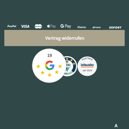
Vertrag widerrufen
19
★
★
★
★
★
A