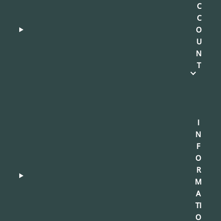
C
C
O
U
N
T
I
N
F
O
R
M
A
TI
O