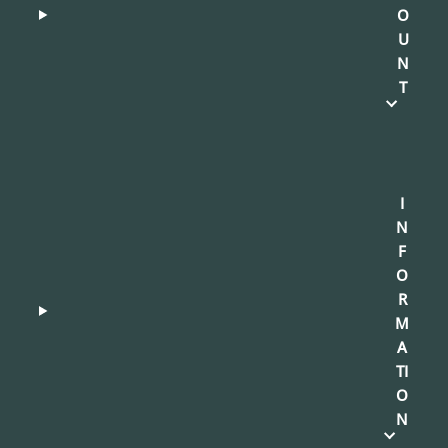
O
U
N
T
I
N
F
O
R
M
A
TI
O
N