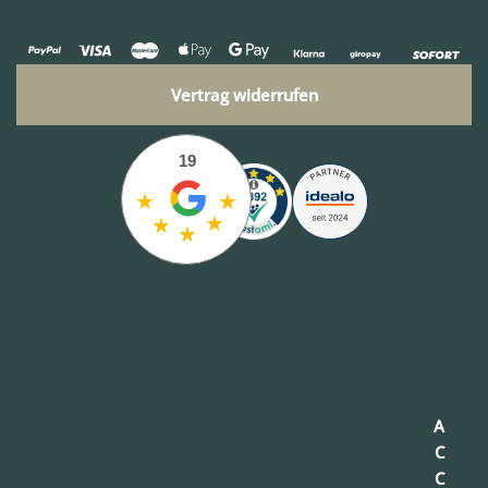
Vertrag widerrufen
19
★
★
★
★
★
A
C
C