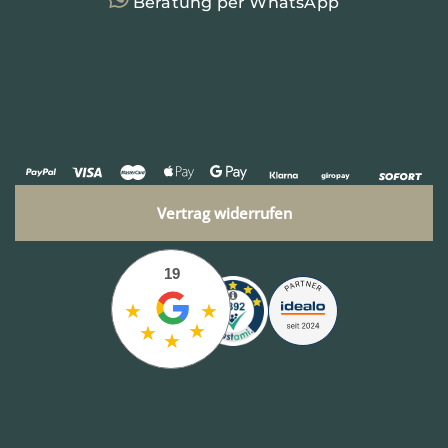
Beratung per WhatsApp
Vertrag widerrufen
19
★
★
★
★
★