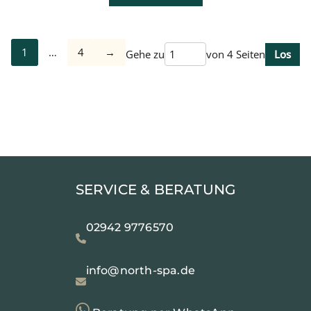
1
…
4
→
Gehe zu
von 4 Seiten
Los
SERVICE & BERATUNG
02942 9776570
info@north-spa.de