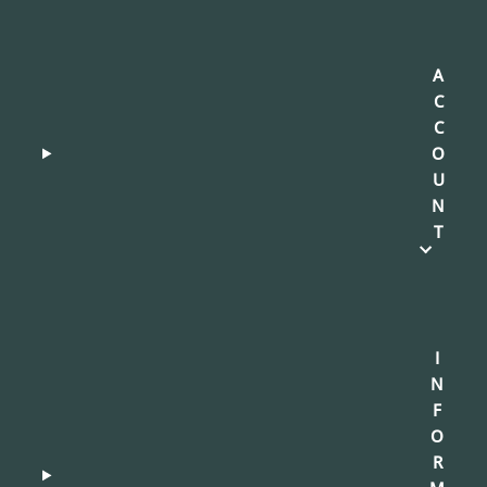
A
C
C
O
U
N
T
I
N
F
O
R