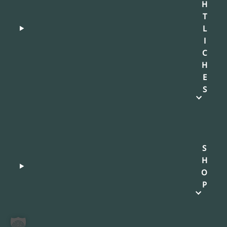
H
T
L
I
C
H
E
S
S
H
O
P