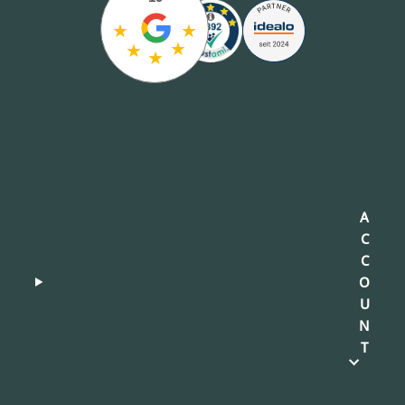
★
★
★
★
★
A
C
C
O
U
N
T