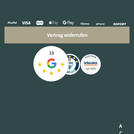
Vertrag widerrufen
19
★
★
★
★
★
A
C