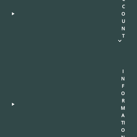
C
O
U
N
T
I
N
F
O
R
M
A
TI
O