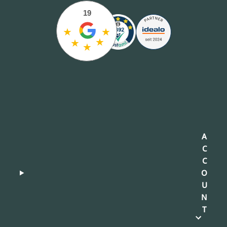
19
★
★
★
★
★
A
C
C
O
U
N
T