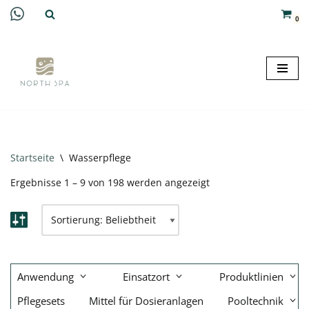
0
Zum
Inhalt
springen
Startseite
\
Wasserpflege
Ergebnisse 1 – 9 von 198 werden angezeigt
Anwendung
Einsatzort
Produktlinien
Pflegesets
Mittel für Dosieranlagen
Pooltechnik