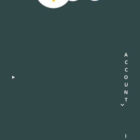
A
C
C
O
U
N
T
I