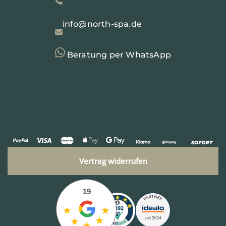
info@north-spa.de
Beratung per WhatsApp
Vertrag widerrufen
19
★
★
★
★
★