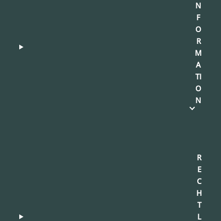
N
F
O
R
M
A
TI
O
N
R
E
C
H
T
L