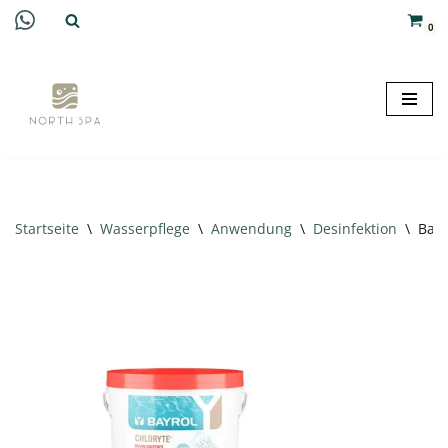
0
Zum
Inhalt
springen
Startseite
\
Wasserpflege
\
Anwendung
\
Desinfektion
\
Bayr