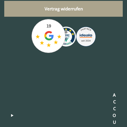
Vertrag widerrufen
19
★
★
★
★
★
A
C
C
O
U