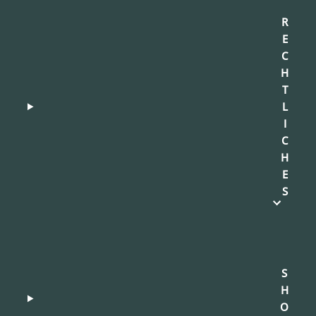
R
E
C
H
T
L
I
C
H
E
S
S
H
O