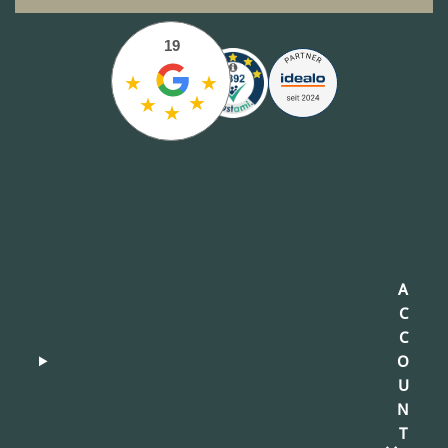
19
★
★
★
★
★
A
C
C
O
U
N
T