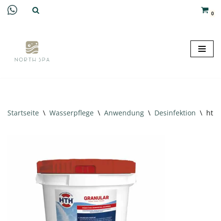
0
Zum
Inhalt
springen
Startseite
\
Wasserpflege
\
Anwendung
\
Desinfektion
\
hth