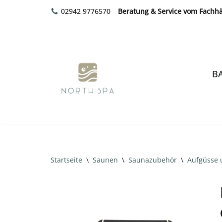
02942 9776570
Beratung & Service vom Fachh
Zum
Inhalt
springen
B
Startseite
\
Saunen
\
Saunazubehör
\
Aufgüsse 