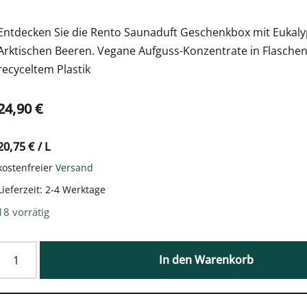
Entdecken Sie die Rento Saunaduft Geschenkbox mit Eukalyp
Arktischen Beeren. Vegane Aufguss-Konzentrate in Flasche
recyceltem Plastik
24,90
€
20,75
€
/
L
kostenfreier
Versand
Lieferzeit:
2-4 Werktage
18 vorrätig
In den Warenkorb