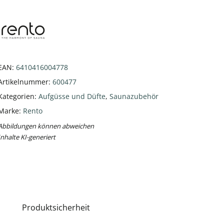
EAN:
6410416004778
Artikelnummer:
600477
Kategorien:
Aufgüsse und Düfte
,
Saunazubehör
Marke:
Rento
Abbildungen können abweichen
Inhalte KI-generiert
Produktsicherheit