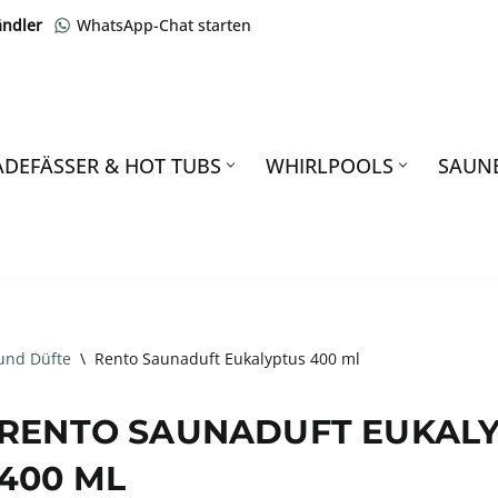
ändler
WhatsApp-Chat starten
ADEFÄSSER & HOT TUBS
WHIRLPOOLS
SAUN
und Düfte
\
Rento Saunaduft Eukalyptus 400 ml
RENTO SAUNADUFT EUKAL
400 ML