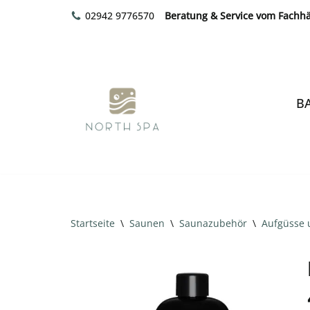
02942 9776570
Beratung & Service vom Fachh
Zum
Inhalt
springen
B
Startseite
\
Saunen
\
Saunazubehör
\
Aufgüsse 