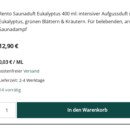
Rento Saunaduft Eukalyptus 400 ml: intensiver Aufgussduft 
Eukalyptus, grünen Blättern & Kräutern. Für belebenden, a
Saunadampf
12,90
€
0,03
€
/
ML
kostenfreier
Versand
Lieferzeit:
2-4 Werktage
14 vorrätig
In den Warenkorb