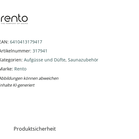
EAN:
6410413179417
Artikelnummer:
317941
Kategorien:
Aufgüsse und Düfte
,
Saunazubehör
Marke:
Rento
Abbildungen können abweichen
Inhalte KI-generiert
Produktsicherheit