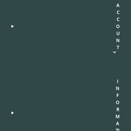
A
C
C
O
U
N
T
I
N
F
O
R
M
A
TI