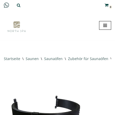
0
Zum
Inhalt
springen
Startseite
\
Saunen
\
Saunaöfen
\
Zubehör für Saunaöfen
\