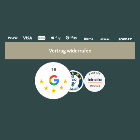
Vertrag widerrufen
19
★
★
★
★
★