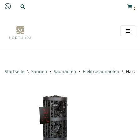
0
Zum
Inhalt
springen
Startseite
\
Saunen
\
Saunaöfen
\
Elektrosaunaöfen
\
Harvia