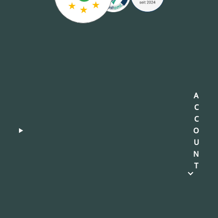
★
★
★
A
C
C
O
U
N
T