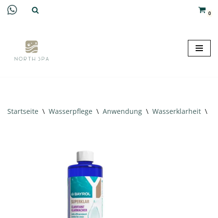
0
Zum
Inhalt
springen
Startseite
\
Wasserpflege
\
Anwendung
\
Wasserklarheit
\
Ba