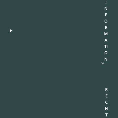
I
N
F
O
R
M
A
TI
O
N
R
E
C
H
T