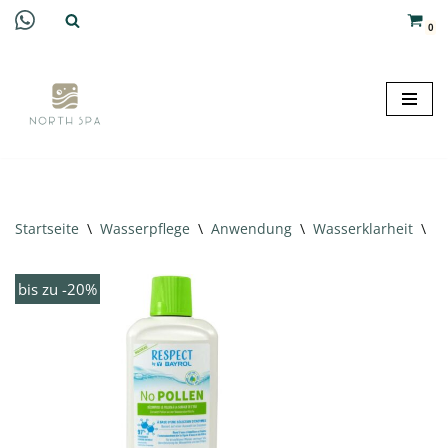
0
Zum
Inhalt
springen
Startseite
\
Wasserpflege
\
Anwendung
\
Wasserklarheit
\
B
bis zu -20%