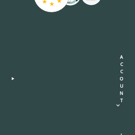
★
★
★
A
C
C
O
U
N
T