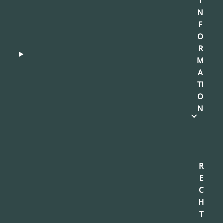
I
N
F
O
R
M
A
TI
O
N
R
E
C
H
T