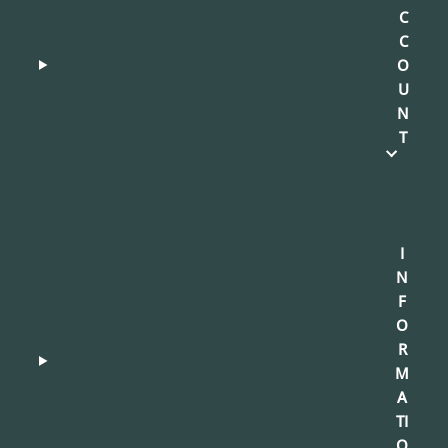
C
C
O
U
N
T
I
N
F
O
R
M
A
TI
O