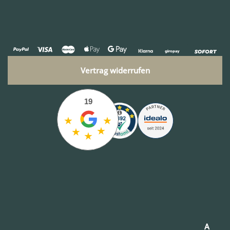
Vertrag widerrufen
19
★
★
★
★
★
A