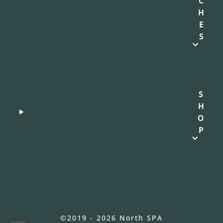
C
H
E
S
S
H
O
P
©2019 - 2026 North SPA