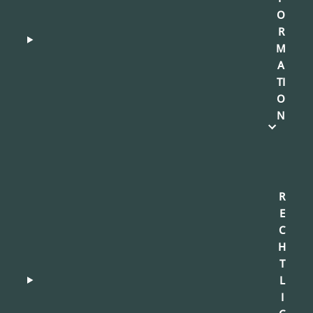
O
R
M
A
TI
O
N
R
E
C
H
T
L
I