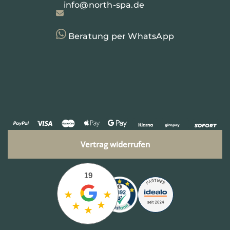
info@north-spa.de
Beratung per WhatsApp
Vertrag widerrufen
19
★
★
★
★
★