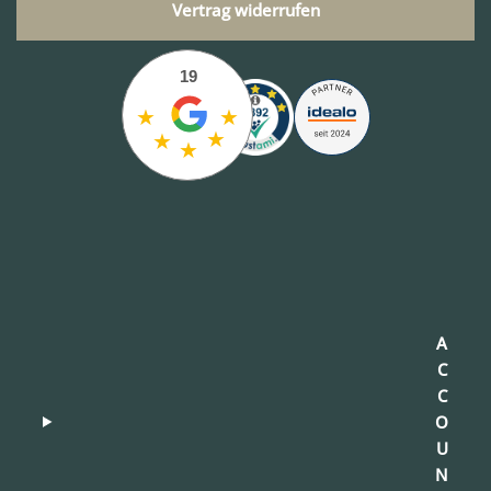
Vertrag widerrufen
19
★
★
★
★
★
A
C
C
O
U
N