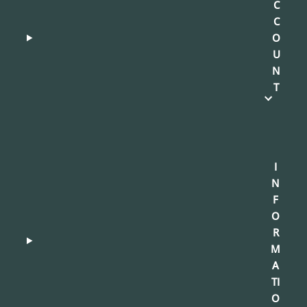
C
C
O
U
N
T
I
N
F
O
R
M
A
TI
O