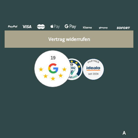
Vertrag widerrufen
19
★
★
★
★
★
A