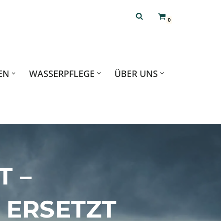
0
EN
WASSERPFLEGE
ÜBER UNS
T –
 ERSETZT