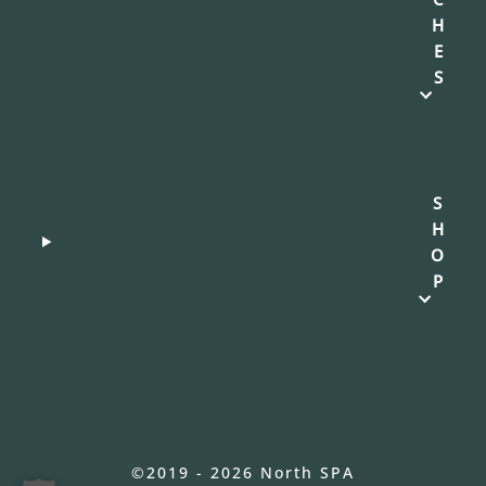
H
E
S
S
H
O
P
©2019 - 2026 North SPA