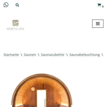
0
Zum
Inhalt
springen
Startseite
\
Saunen
\
Saunazubehör
\
Saunabeleuchtung
\
T