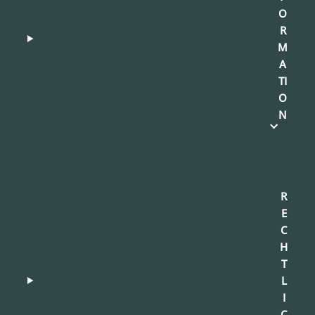
O
R
M
A
TI
O
N
R
E
C
H
T
L
I
C