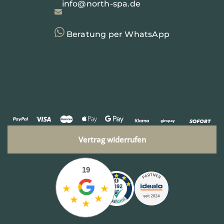
info@north-spa.de
Beratung per WhatsApp
Vertrag widerrufen
19
★
★
★
★
★