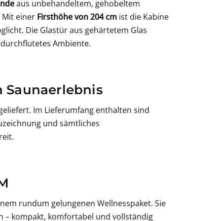
ände
aus unbehandeltem, gehobeltem
 Mit einer
Firsthöhe von 204 cm
ist die Kabine
öglicht. Die Glastür aus gehärtetem Glas
tdurchflutetes Ambiente.
n Saunaerlebnis
eliefert. Im Lieferumfang enthalten sind
auzeichnung und sämtliches
eit.
 M
 einem rundum gelungenen Wellnesspaket. Sie
en – kompakt, komfortabel und vollständig