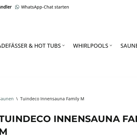
ändler
WhatsApp-Chat starten
ADEFÄSSER & HOT TUBS
WHIRLPOOLS
SAUN
Saunen
\
Tuindeco Innensauna Family M
TUINDECO INNENSAUNA FA
M