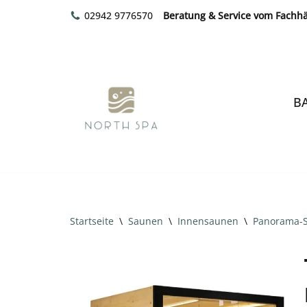
02942 9776570
Beratung & Service vom Fachh
Zum
Inhalt
springen
B
Startseite
\
Saunen
\
Innensaunen
\
Panorama-