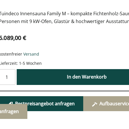
Tuindeco Innensauna Family M – kompakte Fichtenholz-Saun
Personen mit 9 kW-Ofen, Glastür & hochwertiger Ausstattu
6.089,00
€
kostenfreier
Versand
Lieferzeit:
1-5 Wochen
In den Warenkorb
Bestpreisangebot anfragen
Aufbauservic
anfragen