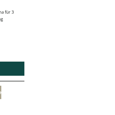
a für 3
ng
e