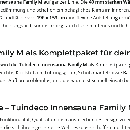
nnensauna Family M
auf ganzer Linie. Die
40 mm starken W
edämmung und schaffen ein behagliches Klima im Inneren.
Grundfläche von
196 x 159 cm
eine flexible Aufstellung erm
scheinungsbild, sondern sorgt auch für ein offenes und lich
ily M als Komplettpaket für dei
 wird die
Tuindeco Innensauna Family M
als Komplettpaket g
euchte, Kopfstützen, Lüftungsgitter, Schutzmantel sowie B
 der Aufbau problemlos, und die Sauna ist schnell einsatzber
e – Tuindeco Innensauna Family
Funktionalität, Qualität und ein ansprechendes Design zu
re, die sich ihre eigene kleine Wellnessoase schaffen möcht