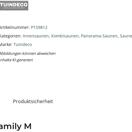
Artikelnummer:
P159812
Kategorien:
Innensaunen
,
Kombisaunen
,
Panorama-Saunen
,
Saun
Marke:
Tuindeco
Abbildungen können abweichen
Inhalte KI-generiert
Produktsicherheit
amily M