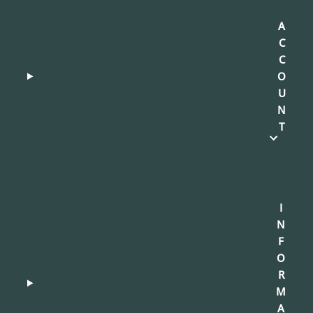
A
C
C
O
U
N
T
I
N
F
O
R
M
A