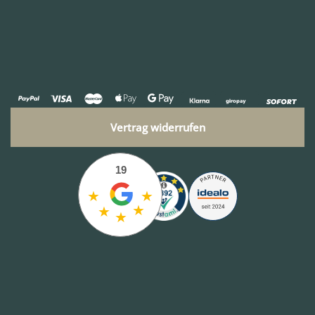
Vertrag widerrufen
19
★
★
★
★
★