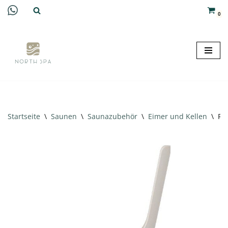
0
Zum
Inhalt
springen
Startseite
\
Saunen
\
Saunazubehör
\
Eimer und Kellen
\
Re