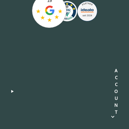
19
★
★
★
★
★
A
C
C
O
U
N
T