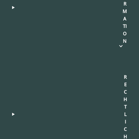
R
M
A
TI
O
N
R
E
C
H
T
L
I
C
H