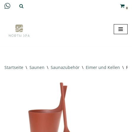
0
Zum
Inhalt
springen
Startseite
\
Saunen
\
Saunazubehör
\
Eimer und Kellen
\
Re