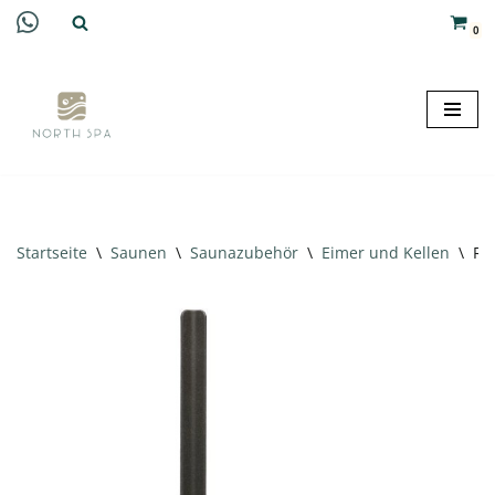
0
Zum
Inhalt
springen
Startseite
\
Saunen
\
Saunazubehör
\
Eimer und Kellen
\
Re