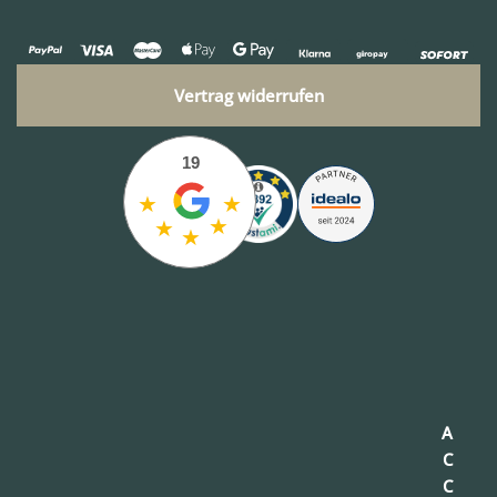
Vertrag widerrufen
19
★
★
★
★
★
A
C
C