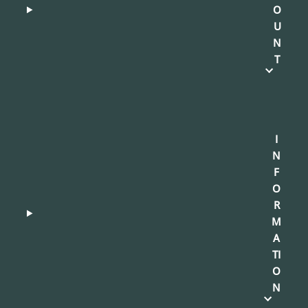
O
U
N
T
I
N
F
O
R
M
A
TI
O
N