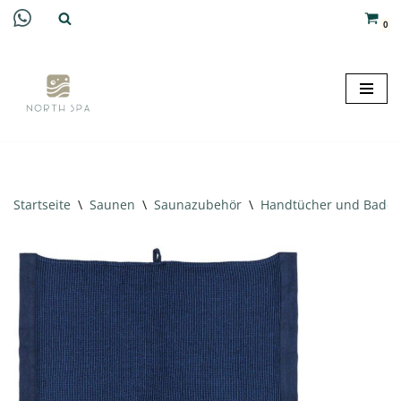
0
Zum
Inhalt
springen
Startseite
\
Saunen
\
Saunazubehör
\
Handtücher und Badem