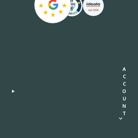
★
★
★
★
★
A
C
C
O
U
N
T