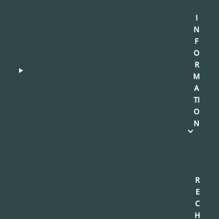
I
N
F
O
R
M
A
TI
O
N
R
E
C
H