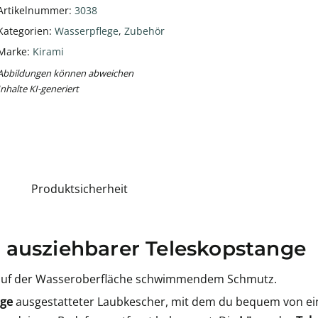
Artikelnummer:
3038
Kategorien:
Wasserpflege
,
Zubehör
Marke:
Kirami
Abbildungen können abweichen
Inhalte KI-generiert
Produktsicherheit
 ausziehbarer Teleskopstange
 auf der Wasseroberfläche schwimmendem Schmutz.
nge
ausgestatteter Laubkescher, mit dem du bequem von ein