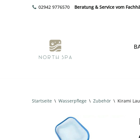
02942 9776570
Beratung & Service vom Fachh
Zum
Inhalt
springen
B
Startseite
\
Wasserpflege
\
Zubehör
\
Kirami Lau