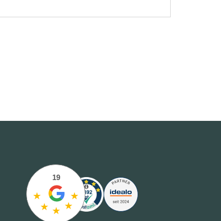
19
★
★
★
★
★