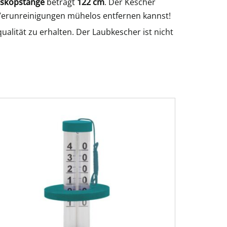
eskopstange
beträgt
122 cm
. Der Kescher
 Verunreinigungen mühelos entfernen kannst!
alität zu erhalten. Der Laubkescher ist nicht