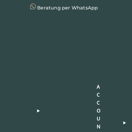
Beratung per WhatsApp
A
C
C
O
U
N