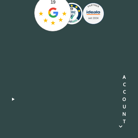
19
★
★
★
★
★
A
C
C
O
U
N
T