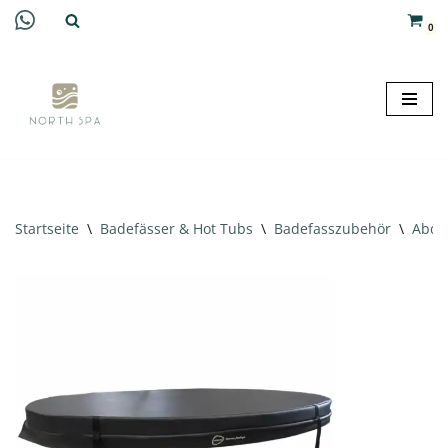
0
Zum
Inhalt
springen
Startseite
\
Badefässer & Hot Tubs
\
Badefasszubehör
\
Abde