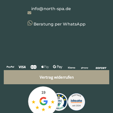
info@north-spa.de
Beratung per WhatsApp
Vertrag widerrufen
19
★
★
★
★
★