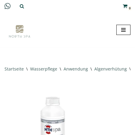
0
Zum
Inhalt
springen
Startseite
\
Wasserpflege
\
Anwendung
\
Algenverhütung
\