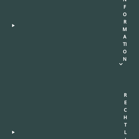
F
O
R
M
A
TI
O
N
R
E
C
H
T
L