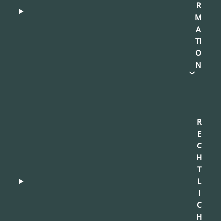
R
M
A
TI
O
N
R
E
C
H
T
L
I
C
H