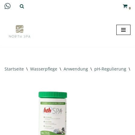
0
Zum
Inhalt
springen
Startseite
\
Wasserpflege
\
Anwendung
\
pH-Regulierung
\
h