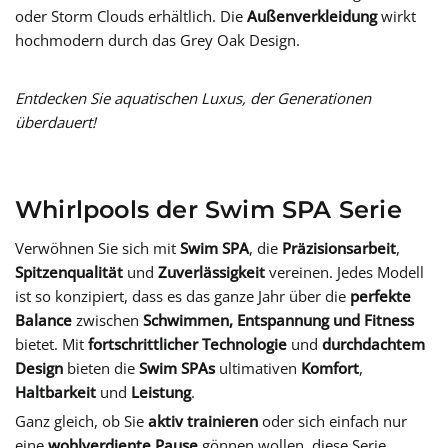
oder Storm Clouds erhältlich. Die
Außenverkleidung
wirkt
hochmodern durch das Grey Oak Design.
Entdecken Sie aquatischen Luxus, der Generationen
überdauert!
Whirlpools der Swim SPA Serie
Verwöhnen Sie sich mit
Swim SPA
, die
Präzisionsarbeit
,
Spitzenqualität
und
Zuverlässigkeit
vereinen. Jedes Modell
ist so konzipiert, dass es das ganze Jahr über die
perfekte
Balance
zwischen
Schwimmen, Entspannung und Fitness
bietet. Mit
fortschrittlicher Technologie
und
durchdachtem
Design
bieten die
Swim SPAs
ultimativen
Komfort
,
Haltbarkeit
und
Leistung
.
Ganz gleich, ob Sie
aktiv trainieren
oder sich einfach nur
eine
wohlverdiente Pause
gönnen wollen, diese Serie