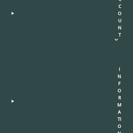
C
O
U
N
T
I
N
F
O
R
M
A
TI
O