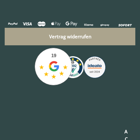
Vertrag widerrufen
19
★
★
★
★
★
A
C