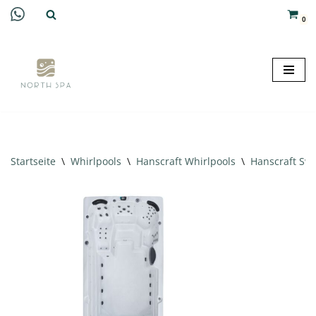
0
Zum
Inhalt
springen
Startseite
\
Whirlpools
\
Hanscraft Whirlpools
\
Hanscraft Sw