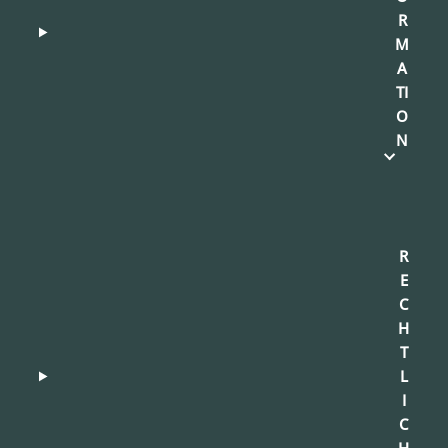
R
M
A
TI
O
N
R
E
C
H
T
L
I
C