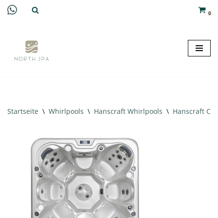
0
Zum
Inhalt
springen
Startseite
\
Whirlpools
\
Hanscraft Whirlpools
\
Hanscraft Cel