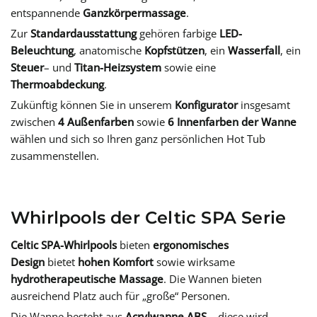
entspannende
Ganzkörpermassage
.
Zur
Standardausstattung
gehören farbige
LED-
Beleuchtung
, anatomische
Kopfstützen
, ein
Wasserfall
, ein
Steuer
– und
Titan-Heizsystem
sowie eine
Thermoabdeckung
.
Zukünftig können Sie in unserem
Konfigurator
insgesamt
zwischen
4 Außenfarben
sowie
6 Innenfarben der Wanne
wählen und sich so Ihren ganz persönlichen Hot Tub
zusammenstellen.
Whirlpools der Celtic SPA Serie
Celtic SPA-Whirlpools
bieten
ergonomisches
Design
bietet
hohen Komfort
sowie wirksame
hydrotherapeutische Massage
. Die Wannen bieten
ausreichend Platz auch für „große“ Personen.
Die Wanne besteht aus
Acrylwanne ABS
– diese wird