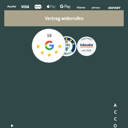
Vertrag widerrufen
19
★
★
★
★
★
A
C
C
O