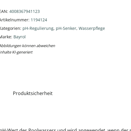
EAN:
4008367941123
Artikelnummer:
1194124
Kategorien:
pH-Regulierung
,
pH-Senker
,
Wasserpflege
Marke:
Bayrol
Abbildungen können abweichen
Inhalte KI-generiert
Produktsicherheit
pH-Wert des Poolwassers und wird angewendet, wenn der pH-