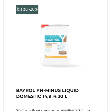
bis zu -20%
BAYROL PH-MINUS LIQUID
DOMESTIC 14,9 % 20 L
30-Tage Preisminimum:
69,95
€
30-Tage