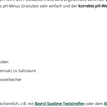
des pH-Minus Granulats sehr einfach und der
korrekte pH-We
hoden
gensatz zu Salzsäure
Dosierbecher
chentlich, z.B. mit
Bayrol Spatime Teststreifen
oder dem
B