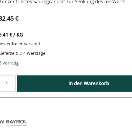
Konzentriertes Säuregranulat zur Senkung des pH-Werts
32,45
€
5,41
€
/
KG
kostenfreier
Versand
Lieferzeit:
2-4 Werktage
3 vorrätig
In den Warenkorb