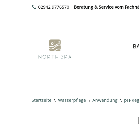
02942 9776570
Beratung & Service vom Fachh
Zum
Inhalt
springen
B
Startseite
\
Wasserpflege
\
Anwendung
\
pH-Reg