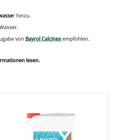
lwasse
r hinzu.
 Wasser.
Zugabe von
Bayrol Calcinex
empfohlen.
ormationen lesen.