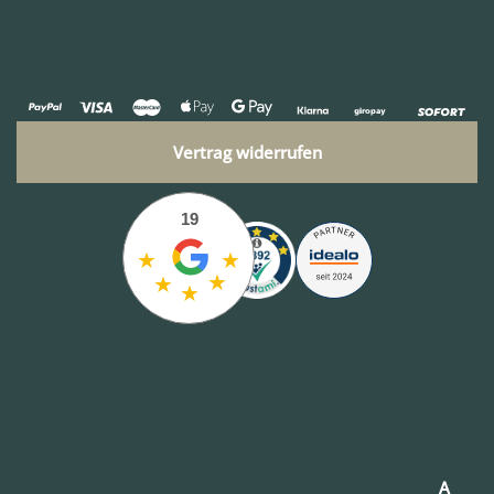
Vertrag widerrufen
19
★
★
★
★
★
A