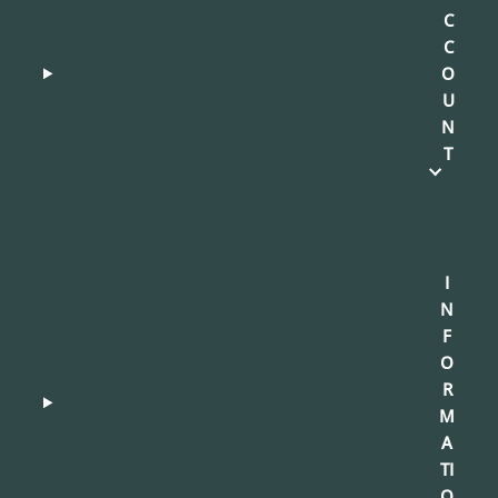
C
C
O
U
N
T
I
N
F
O
R
M
A
TI
O