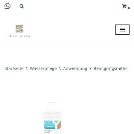
0
Zum
Inhalt
springen
Startseite
\
Wasserpflege
\
Anwendung
\
Reinigungsmittel
\