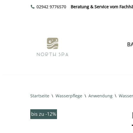
02942 9776570
Beratung & Service vom Fachh
Zum
Inhalt
springen
B
Startseite
\
Wasserpflege
\
Anwendung
\
Wasser
bis zu -12%