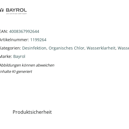
EAN:
4008367992644
Artikelnummer:
1199264
Kategorien:
Desinfektion
,
Organisches Chlor
,
Wasserklarheit
,
Wasse
Marke:
Bayrol
Abbildungen können abweichen
Inhalte KI-generiert
Produktsicherheit