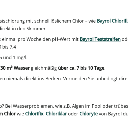
sischlorung mit schnell löslichem Chlor – wie
Bayrol Chlorifi
irekt in den Skimmer.
s einmal pro Woche den pH-Wert mit
Bayrol Teststreifen
od
 bis 7,4
5 und 1 mg/l.
t 30 m³ Wasser
gleichmäßig
über ca. 7 bis 10 Tage
.
en niemals direkt ins Becken. Vermeiden Sie unbedingt dir
? Bei Wasserproblemen, wie z.B. Algen im Pool oder trübes
em Chlor
wie
Chlorifix
,
Chloriklar
oder
Chloryte
von Bayrol d