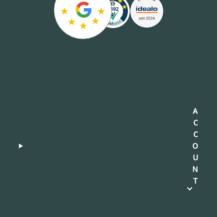
★
★
★
★
★
A
C
C
O
U
N
T