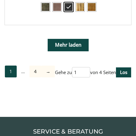
Mehr laden
1
…
4
→
Gehe zu
von 4 Seiten
Los
SERVICE & BERATUNG