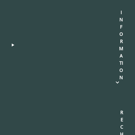
I
N
F
O
R
M
A
TI
O
N
R
E
C
H