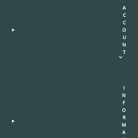
A
C
C
O
U
N
T
I
N
F
O
R
M
A