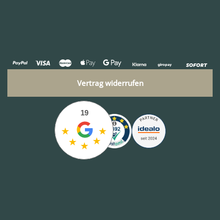
Vertrag widerrufen
19
★
★
★
★
★