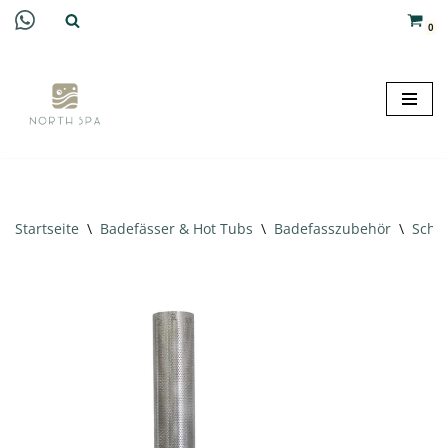
0
Zum
Inhalt
springen
Startseite
\
Badefässer & Hot Tubs
\
Badefasszubehör
\
Schor