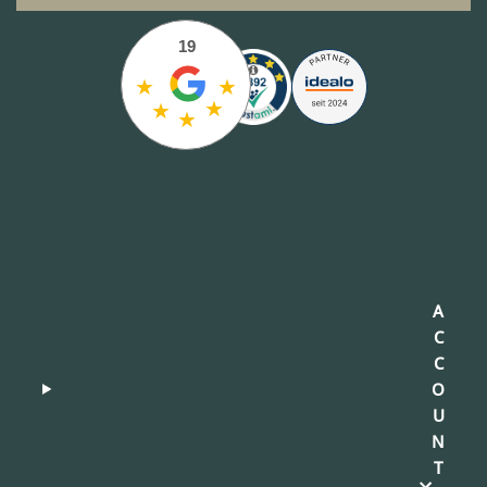
19
★
★
★
★
★
A
C
C
O
U
N
T