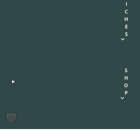
I
C
H
E
S
S
H
O
P