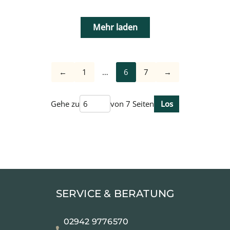
Mehr laden
←
1
…
6
7
→
Gehe zu
von 7 Seiten
Los
SERVICE & BERATUNG
02942 9776570