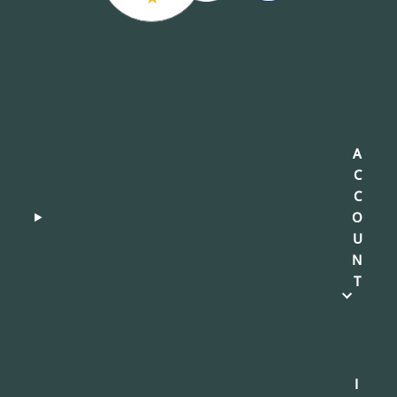
A
C
C
O
U
N
T
I