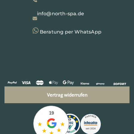
info@north-spa.de
Beratung per WhatsApp
Vertrag widerrufen
19
★
★
★
★
★