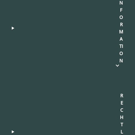
N
F
O
R
M
A
TI
O
N
R
E
C
H
T
L