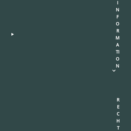
I
N
F
O
R
M
A
TI
O
N
R
E
C
H
T