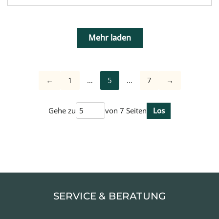
Mehr laden
←
1
…
5
…
7
→
Gehe zu
von 7 Seiten
Los
SERVICE & BERATUNG