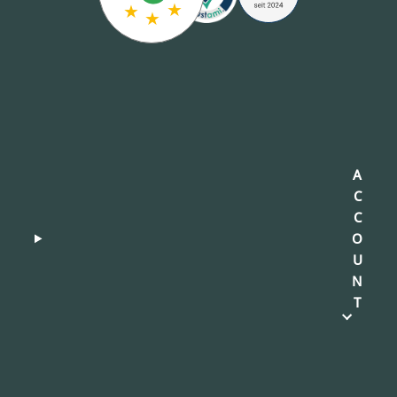
★
★
★
A
C
C
O
U
N
T